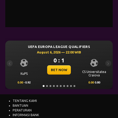
FA EUROPA LEAGUE QUALIFIERS
UEFA EU
August 6, 2026 — 22:00 WIB
Augu
0 : 1
Previous
Next
BET NOW
CS Universitatea
Jagiellonia
Craiova
Bialystok
0.00
0.80
0.00
0.97
TENTANG KAMI
BANTUAN
PERATURAN
INFORMASI BANK