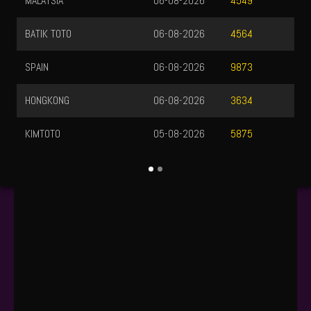
MALAYSIA
06-08-2026
4549
BATIK TOTO
06-08-2026
4564
SPAIN
06-08-2026
9873
HONGKONG
06-08-2026
3634
KIMTOTO
05-08-2026
5875