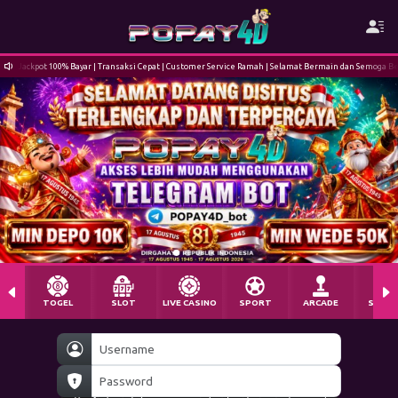
Jackpot 100% Bayar | Transaksi Cepat | Customer Service Ramah | Selamat Bermain dan Semoga 
TOGEL
SLOT
LIVE CASINO
SPORT
ARCADE
SABU