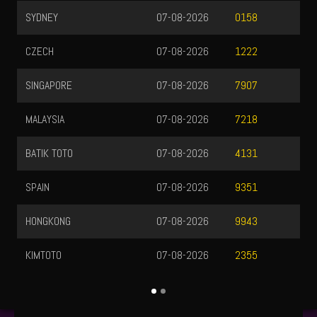
SYDNEY
07-08-2026
0158
CZECH
07-08-2026
1222
SINGAPORE
07-08-2026
7907
MALAYSIA
07-08-2026
7218
BATIK TOTO
07-08-2026
4131
SPAIN
07-08-2026
9351
HONGKONG
07-08-2026
9943
KIMTOTO
07-08-2026
2355