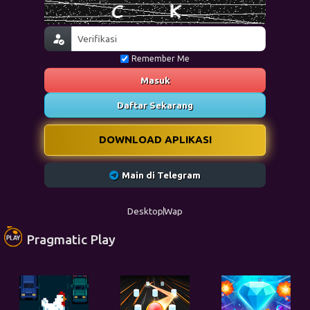
Remember Me
Masuk
Daftar Sekarang
DOWNLOAD APLIKASI
Main di Telegram
Desktop
Wap
Pragmatic Play