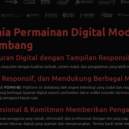
a Permainan Digital Mo
embang
uran Digital dengan Tampilan Respons
 masa kini dengan kualitas terbaik, sistem stabil, dan pengalaman yang lebih 
l, Responsif, dan Mendukung Berbagai M
 di
POPAY4D
. Platform ini didukung oleh engine teknologi yang stabil dan res
ng berbagai layanan digital seperti perbankan dan e-wallet populer, ter
i pengguna kapan saja.
esional & Komitmen Memberikan Penga
nan pengguna yang ramah, informatif, dan profesional. Dengan tim yang si
an hiburan digital yang nyaman dan menyenangkan. Terima kasih telah me