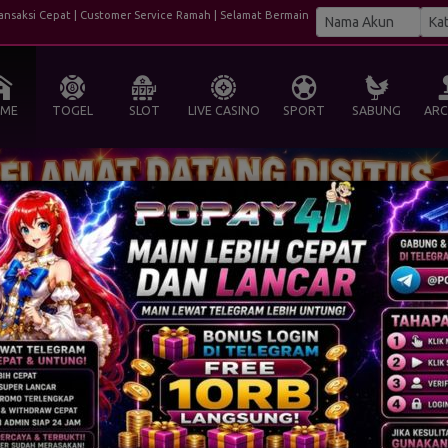
ransaksi Cepat | Customer Service Ramah | Selamat Bermain dan Semoga Beruntung
ME
TOGEL
SLOT
LIVE CASINO
SPORT
SABUNG
ARC