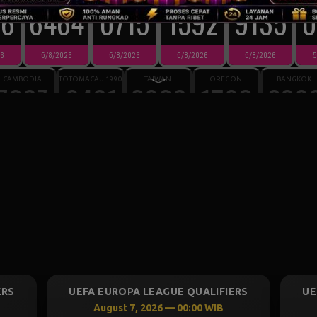
Y
CZECH
SINGAPORE
MALAYSIA
BATIK TOTO
16
6464
0715
1592
9135
0
26
5/8/2026
5/8/2026
5/8/2026
5/8/2026
5
CAMBODIA
TOTOMACAU 1990
TAIWAN
OREGON
BANGKOK
7607
9401
6960
1593
208
6/8/2026
5/8/2026
5/8/2026
6/8/2026
5/8/2026
ERS
UEFA EUROPA LEAGUE QUALIFIERS
UE
August 7, 2026 — 00:00 WIB