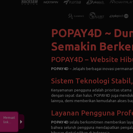
POPAY4D ~ Duni
Semakin Berk
POPAY4D – Website Hib
POPAY4D
~ Jelajahi berbagai inovasi permainan
Sistem Teknologi Stabi
Kenyamanan pengguna adalah prioritas utama
dengan cepat dan halus. POPAY4D juga menduku
lainnya, demi memberikan kemudahan akses bag
Layanan Pengguna Prof
POPAY4D
selalu berkomitmen memberikan laya
bahwa seluruh pengguna mendapatkan pengalam
hiburan digital pilihan di Indonesia.