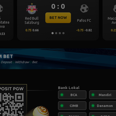
0 : 0
BET NOW
Lincoln Red
Omonia
rs FC
P
Imps (n)
Nicosia
0.66
-0.75
-0.82
0.75
0.66
0.
M BET
Deposit
Withdraw
Bet
Bank Lokal
BCA
Mandiri
CIMB
Danamon
P
PANIN
OCBC